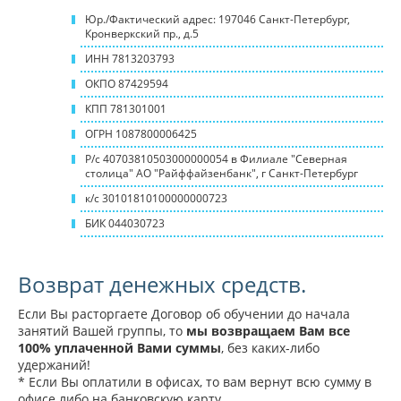
Юр./Фактический адрес: 197046 Санкт-Петербург,
Кронверкский пр., д.5
ИНН 7813203793
ОКПО 87429594
КПП 781301001
ОГРН 1087800006425
Р/с 40703810503000000054 в Филиале "Северная
столица" АО "Райффайзенбанк", г Санкт-Петербург
к/с 30101810100000000723
БИК 044030723
Возврат денежных средств.
Если Вы расторгаете Договор об обучении до начала
занятий Вашей группы, то
мы возвращаем Вам все
100% уплаченной Вами суммы
, без каких-либо
удержаний!
* Если Вы оплатили в офисах, то вам вернут всю сумму в
офисе либо на банковскую карту.